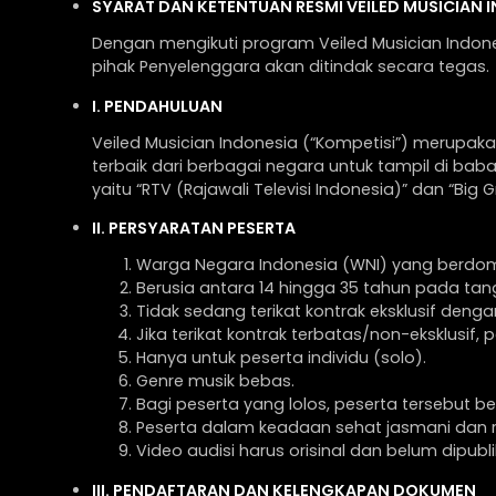
SYARAT DAN KETENTUAN RESMI VEILED MUSICIAN 
Periode pendaftaran:
Dengan mengikuti program Veiled Musician Indone
1 Agustus 2025 – 17 Agustus 2025
pihak Penyelenggara akan ditindak secara tegas.
Informasi dan pendaftaran:
I. PENDAHULUAN
www.veiledmusician.id
Instagram:
@veiledmusician.id
Veiled Musician Indonesia (“Kompetisi”) merupakan
X:
@VMIndonesia
terbaik dari berbagai negara untuk tampil di babak
yaitu “RTV (Rajawali Televisi Indonesia)” dan “Bi
II. PERSYARATAN PESERTA
Warga Negara Indonesia (WNI) yang berdomis
Berusia antara 14 hingga 35 tahun pada tang
Tidak sedang terikat kontrak eksklusif den
Jika terikat kontrak terbatas/non-eksklusif, p
Hanya untuk peserta individu (solo).
Genre musik bebas.
Bagi peserta yang lolos, peserta tersebut be
Peserta dalam keadaan sehat jasmani dan r
Video audisi harus orisinal dan belum dipubli
III. PENDAFTARAN DAN KELENGKAPAN DOKUMEN