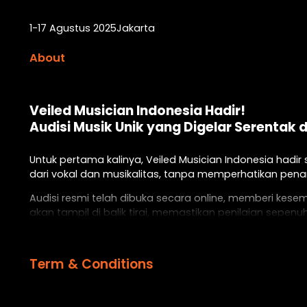
1-17 Agustus 2025
Jakarta
About
Veiled Musician Indonesia Hadir!
Audisi Musik Unik yang Digelar Serentak d
Untuk pertama kalinya, Veiled Musician Indonesia hadi
dari vokal dan musikalitas, tanpa memperhatikan penam
Audisi resmi telah dibuka secara online, memberi kese
akan tampil di balik tirai, memastikan penilaian sepen
Yang membuatnya istimewa, pemenang dari Indonesia ak
Untuk pertama kalinya di dunia, fair audition ini digel
Term & Conditions
bagi talenta lokal menuju panggung internasional.
Buktikan kamulah orangnya! Dan jadilah perwakilan Indo